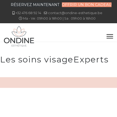
RÉSERVEZ MAINTENANT
OFFRIR UN BON CADEAU
+32 476 68 92 14
contact@ondine-esthetique.be
Ma - Ve: 09h00 à 18h00 | Sa : 09h00 à 16h00
Les soins visage
Experts